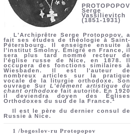
PROTOPOPOV
Serge
Vassilievitch
(1851-1931)
L'Archiprêtre Serge Protopopov, a
fait ses études de théologie à Saint-
Pétersbourg. Il enseigne ensuite à
l'institut Smolny. Émigré en France, il
sera plus tard nommé recteur de
l'église russe de Nice, en 1878. Il
occupera des fonctions similaires à
Wiesbaden. Il est l'auteur de
nombreux articles sur la pratique
vocale de la liturgie orthodoxe. Son
ouvrage Sur
L'élément artistique du
chant orthodoxe
fait autorité. En 1920
il deviendra doyen des Églises
1
Orthodoxes du sud de la France.
Il est le père du dernier consul de
Russie à Nice.
1 /bogoslov-ru Protopopov